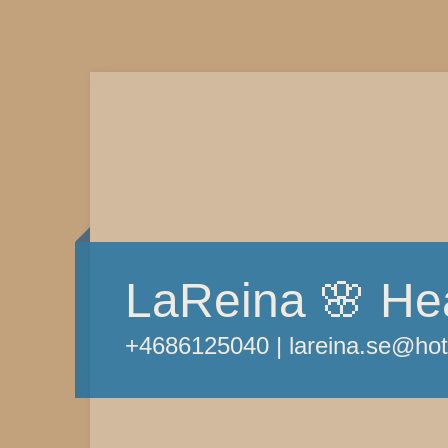
LaReina 🌸 Hea
+4686125040 | lareina.se@ho